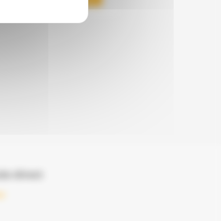
ès direct
er