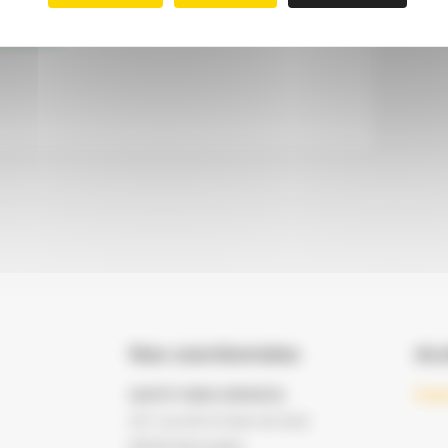
ation
Nos coordonnées
Acc
SAFETY-RISK-SERVICES
Pani
231 rue de la mare du bois
60530 Morangles